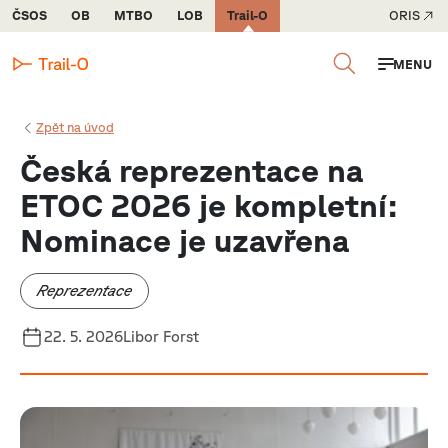
ČSOS
OB
MTBO
LOB
Trail-O
ORIS
MENU
Zpět na úvod
Česká reprezentace na
ETOC 2026 je kompletní:
Nominace je uzavřena
Reprezentace
22. 5. 2026
Libor Forst