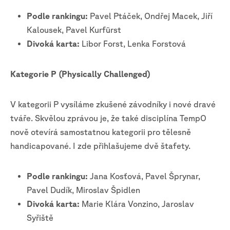
Podle rankingu:
Pavel Ptáček, Ondřej Macek, Jiří
Kalousek, Pavel Kurfürst
Divoká karta:
Libor Forst, Lenka Forstová
Kategorie P (Physically Challenged)
V kategorii P vysíláme zkušené závodníky i nové dravé
tváře. Skvělou zprávou je, že také disciplína TempO
nově otevírá samostatnou kategorii pro tělesně
handicapované. I zde přihlašujeme dvě štafety.
Podle rankingu:
Jana Kosťová, Pavel Šprynar,
Pavel Dudík, Miroslav Špidlen
Divoká karta:
Marie Klára Vonzino, Jaroslav
Syřiště